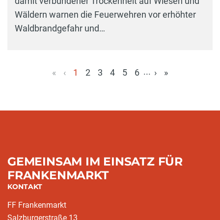
damit verbundener Trockenheit auf Wiesen und
Wäldern warnen die Feuerwehren vor erhöhter
Waldbrandgefahr und…
...
«
‹
1
2
3
4
5
6
›
»
(aktuell)
GEMEINSAM IM EINSATZ FÜR
FRANKENMARKT
KONTAKT
FF Frankenmarkt
Salzburgerstraße 13