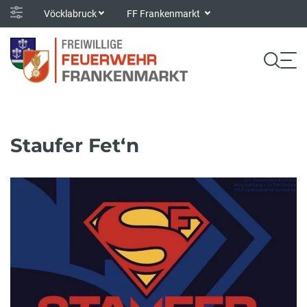
Vöcklabruck
FF Frankenmarkt
Staufer Fet‘n