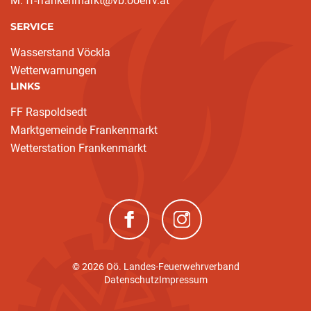
M: ff-frankenmarkt@vb.ooelfv.at
SERVICE
Wasserstand Vöckla
Wetterwarnungen
LINKS
FF Raspoldsedt
Marktgemeinde Frankenmarkt
Wetterstation Frankenmarkt
(neues Fenster)
(neues Fenster)
© 2026 Oö. Landes-Feuerwehrverband
Datenschutz
Impressum