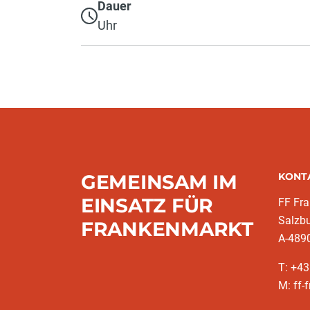
Dauer
Uhr
GEMEINSAM IM
KONT
EINSATZ FÜR
FF Fr
Salzbu
FRANKENMARKT
A-489
T: +4
M: ff-