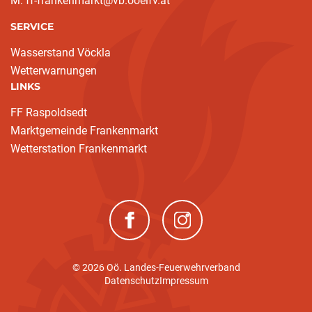
M: ff-frankenmarkt@vb.ooelfv.at
SERVICE
Wasserstand Vöckla
Wetterwarnungen
LINKS
FF Raspoldsedt
Marktgemeinde Frankenmarkt
Wetterstation Frankenmarkt
(neues Fenster)
(neues Fenster)
© 2026 Oö. Landes-Feuerwehrverband
Datenschutz
Impressum