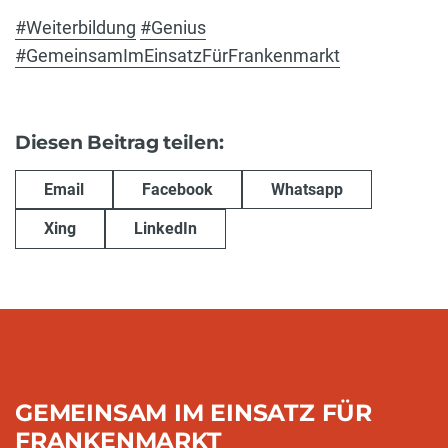
#Weiterbildung
#Genius
#GemeinsamImEinsatzFürFrankenmarkt
Diesen Beitrag teilen:
Email
Facebook
Whatsapp
Xing
LinkedIn
GEMEINSAM IM EINSATZ FÜR
FRANKENMARKT