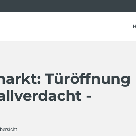
arkt: Türöffnung
llverdacht -
bersicht