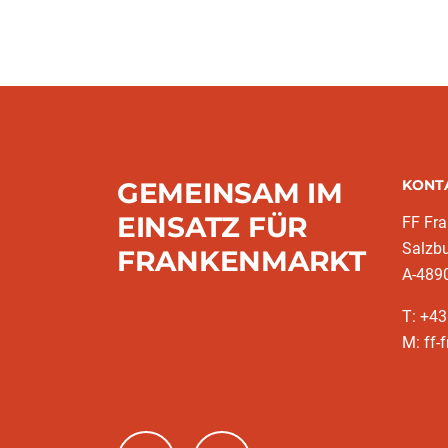
GEMEINSAM IM
KONT
EINSATZ FÜR
FF Fr
Salzbu
FRANKENMARKT
A-489
T: +4
M: ff-