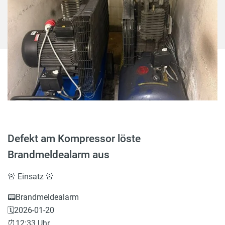
Defekt am Kompressor löste
Brandmeldealarm aus
🚨 Einsatz 🚨
📟Brandmeldealarm
🗓️2026-01-20
⏰12:33 Uhr