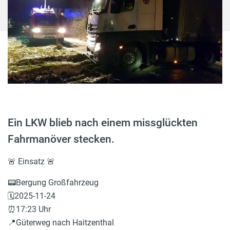
Ein LKW blieb nach einem missglückten
Fahrmanöver stecken.
🚨 Einsatz 🚨
📟Bergung Großfahrzeug
🗓️2025-11-24
⏰17:23 Uhr
📍Güterweg nach Haitzenthal